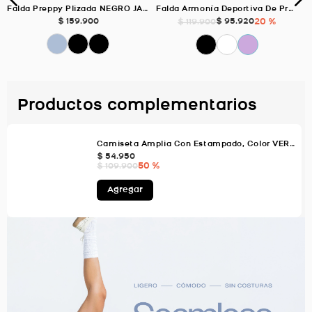
Falda Preppy Plizada NEGRO JASPE Para Mujer
Falda Armonía Deportiva De Prenses, Color Mora Para Mujer
$
159
.
900
$
95
.
920
20 %
$
119
.
900
Productos complementarios
Camiseta Amplia Con Estampado, Color VERDE AGUA Para Mujer
$
54
.
950
50 %
$
109
.
900
Agregar