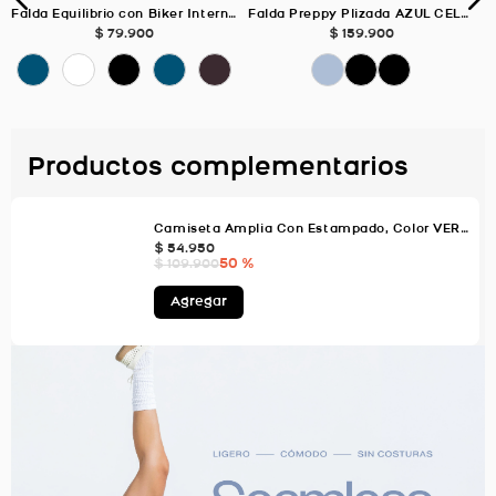
Falda Equilibrio con Biker Interno, Color Uva Para Mujer
Falda Preppy Plizada AZUL CELESTE Para Mujer
$
79
.
900
$
159
.
900
Productos complementarios
Camiseta Amplia Con Estampado, Color VERDE AGUA Para Mujer
$
54
.
950
50 %
$
109
.
900
Agregar