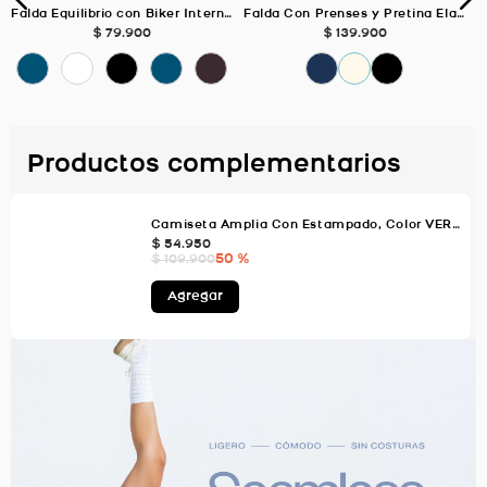
Falda Equilibrio con Biker Interno, Color Azul Oscuro Para Mujer
Falda Con Prenses y Pretina Elastica MARFIL Para Mujer
$
79
.
900
$
139
.
900
Productos complementarios
Camiseta Amplia Con Estampado, Color VERDE AGUA Para Mujer
$
54
.
950
50 %
$
109
.
900
Agregar