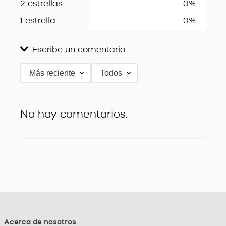
2 estrellas
0%
1 estrella
0%
Escribe un comentario
Más reciente
Todos
Agregar comentario
Título
No hay comentarios.
Califica el producto de 1 a 5 estrellas
★
★
★
★
★
Tu nombre
Dirección de email
Acerca de nosotros