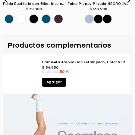
Falda Equilibrio con Biker Interno, Color Uva Para Mujer
Falda Preppy Plizada NEGRO JASPE Para Mujer
$
79
.
900
$
159
.
900
Productos complementarios
Camiseta Amplia Con Estampado, Color VERDE AGUA Para Mujer
$
54
.
950
50 %
$
109
.
900
Agregar