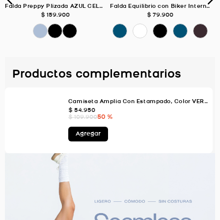
Falda Preppy Plizada AZUL CELESTE Para Mujer
Falda Equilibrio con Biker Interno, Color Negro Para Mujer
$
159
.
900
$
79
.
900
Productos complementarios
Camiseta Amplia Con Estampado, Color VERDE AGUA Para Mujer
$
54
.
950
50 %
$
109
.
900
Agregar