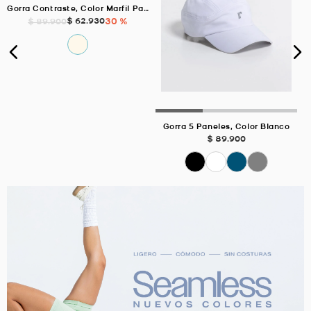
Gorra Contraste, Color Marfil Para Unisex
$
62
.
930
30 %
$
89
.
900
Gorra 5 Paneles, Color Blanco
$
89
.
900