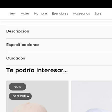
New
Mujer
Hombre
Esenciales
Accesorios
Sale
Descripción
Especificaciones
Cuidados
Te podría interesar...
30 %
OFF 🔥