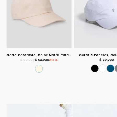
Gorra Contraste, Color Marfil Para Unisex
Gorra 5 Paneles, Co
$
62
.
930
30 %
$
89
.
900
$
89
.
900