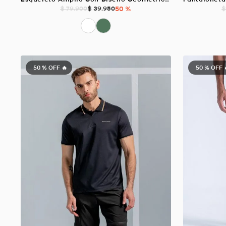
$
39
.
950
50 %
$
79
.
900
$
50 %
OFF 🔥
50 %
OFF 