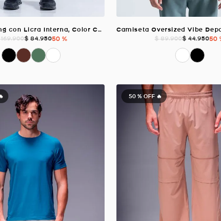
Short Running con Licra Interna, Color CAQUI Para Hombre
$
84
.
950
50 %
$
44
.
950
50
169
.
900
$
89
.
900
🔥
50 %
OFF 🔥