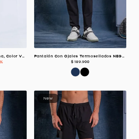
Short Running con Licra Interna, Color VERDE Para Hombre
Pantalón Con Ojales Termosellados NEGRO Para Hombre
 %
$
189
.
900