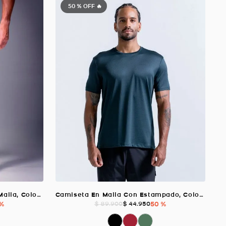
50 %
OFF 🔥
Pantaloneta Con Bolsillos En Malla, Color ARENA Para Hombre
Camiseta En Malla Con Estampado, Color Verde Oscuro Para Hombre
 %
$
44
.
950
50 %
$
89
.
900