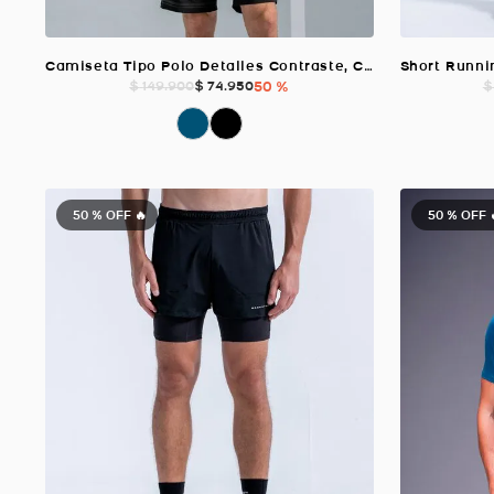
Camiseta Tipo Polo Detalles Contraste, Color Negro Para Hombre
$
74
.
950
50 %
$
149
.
900
$
50 %
OFF 🔥
50 %
OFF 