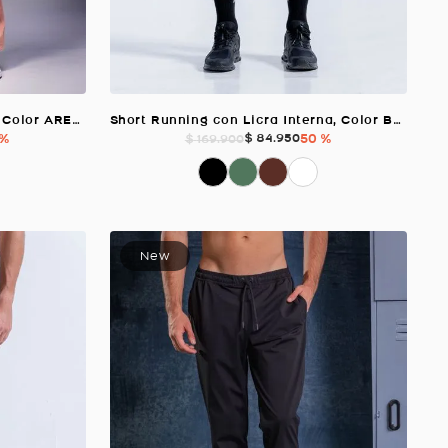
Pantalón Con Bota Resortada, Color ARENA Para Hombre
Short Running con Licra Interna, Color BLANCO Para Hombre
 %
$
84
.
950
50 %
$
169
.
900