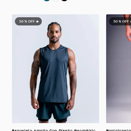
50 %
OFF 🔥
50 %
OFF 
Esqueleto Amplio Con Diseño Geométrico, Color Verde Oscuro Para Hombre