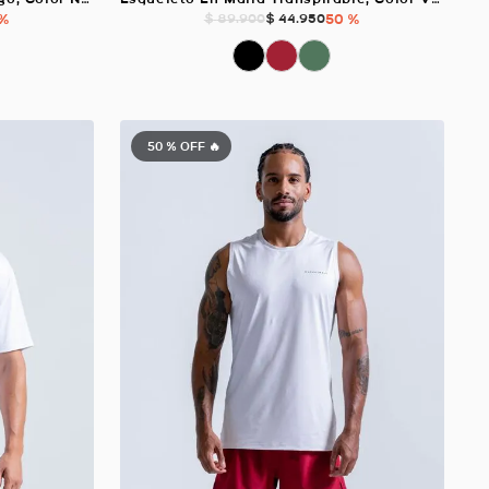
 %
$
44
.
950
50 %
$
89
.
900
50 %
OFF 🔥