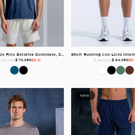
Camiseta Tipo Polo Detalles Contraste, Color Azul Oscuro Para Hombre
$
74
.
950
50 %
$
84
.
950
50
149
.
900
$
169
.
900