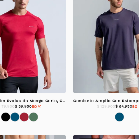
Camiseta Slim Evolución Manga Corta, Color Rojo Para Hombre
$
39
.
950
50 %
$
64
.
950
50
$
79
.
900
$
129
.
900