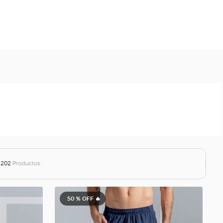
202
Productos
50 %
OFF 🔥