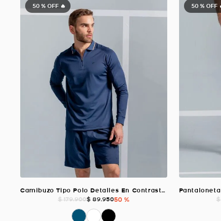
50 %
OFF 🔥
50 %
OFF 
Camibuzo Tipo Polo Detalles En Contraste, Color Azul Oscuro Para Hombre
$
89
.
950
50 %
$
179
.
900
$