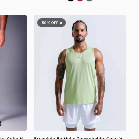
50 %
OFF 🔥
Pantaloneta Con Bolsillos Cargo, Color NEGRO Para Hombre
Esqueleto En Malla Transpirable, Color Verde Lima Para Hombre