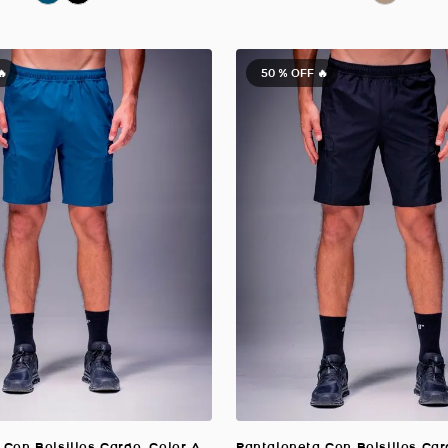
🔥
50 %
OFF 🔥
Pantaloneta Con Bolsillos Cargo, Color AZUL OCEANO Para Hombre