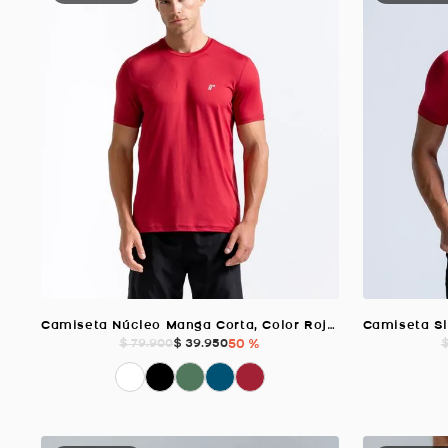
Camiseta Núcleo Manga Corta, Color Rojo Para Hombre
$
39
.
950
50 %
$
79
.
900