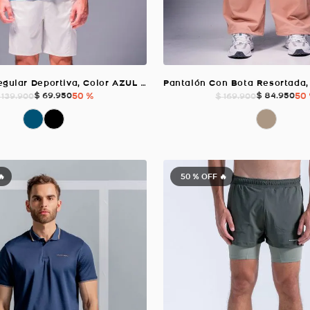
Camiseta Regular Deportiva, Color AZUL OCEANO Para Hombre
$
69
.
950
50 %
$
84
.
950
50
139
.
900
$
169
.
900
🔥
50 %
OFF 🔥