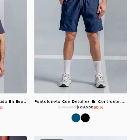
Camiseta Amplia Con Estampado En Espalda, Color Azul Oscuro Para Hombre
Pantaloneta Con Detalles En Contraste, Color Azul Oscuro Para Hombre
 %
$
69
.
950
50 %
$
139
.
900