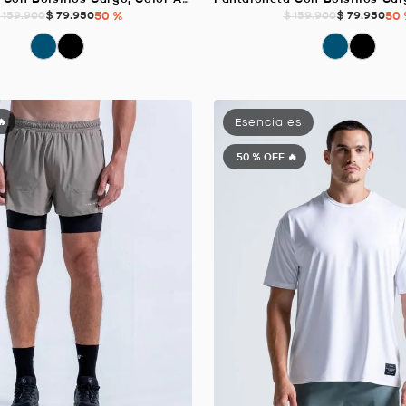
$
79
.
950
50 %
$
79
.
950
50
159
.
900
$
159
.
900
🔥
50 %
OFF 🔥