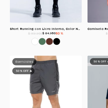
Short Running con Licra Interna, Color NEGRO Para Hombre
$
84
.
950
50 %
$
169
.
900
$
50 %
OFF 
50 %
OFF 🔥