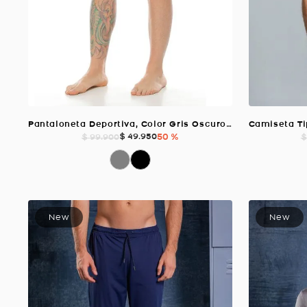
Pantaloneta Deportiva, Color Gris Oscuro Para Hombre
$
49
.
950
50 %
$
99
.
900
$