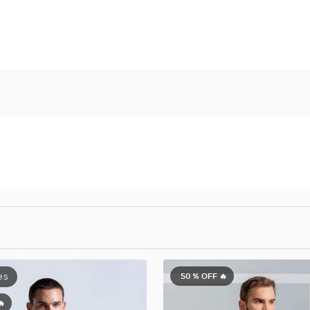
50 %
OFF 🔥
🔥