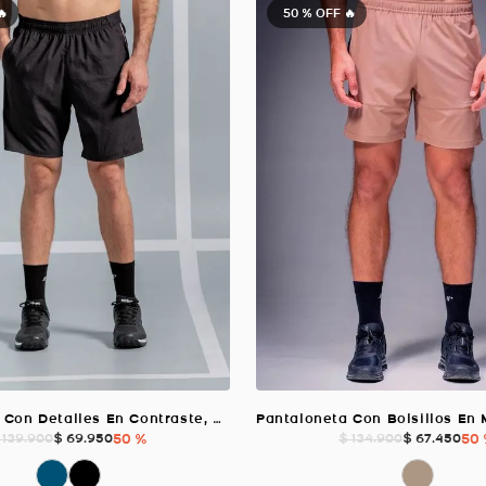
🔥
50 %
OFF 🔥
Pantaloneta Con Detalles En Contraste, Color Negro Para Hombre
$
69
.
950
50 %
$
67
.
450
50
139
.
900
$
134
.
900