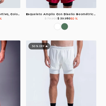
Camiseta Oversized Vibe Deportiva, Color Blanco Para Hombre
Esqueleto Amplio Con Diseño Geométrico, Color Blanco Para Hombre
 %
$
39
.
950
50 %
$
79
.
900
50 %
OFF 🔥