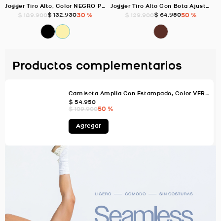
Jogger Tiro Alto, Color NEGRO Para Mujer
Jogger Tiro Alto Con Bota Ajustable, Color Cafe Para Mujer
$
132
.
930
30 %
$
64
.
950
50 %
$
189
.
900
$
129
.
900
Productos complementarios
Camiseta Amplia Con Estampado, Color VERDE AGUA Para Mujer
$
54
.
950
50 %
$
109
.
900
Agregar