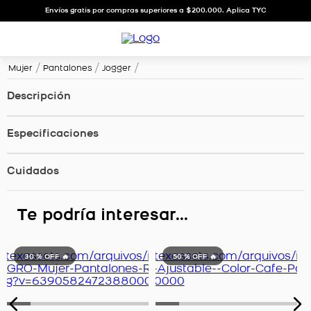
Envíos gratis por compras superiores a $200.000. Aplica TYC
Mujer
Pantalones
Jogger
Descripción
Especificaciones
Cuidados
Te podría interesar...
30 %
OFF 🔥
50 %
OFF 🔥