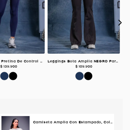
Leggings Con Pretina De Control Medio AZUL OSCURO Para Mujer
Leggings Bota Amplia NEGRO Para Mujer
$
139
.
900
$
109
.
900
Camiseta Amplia Con Estampado, Color MARFIL Para Mujer