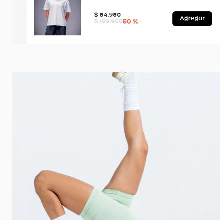
$
54
.
950
Agregar
50 %
$
109
.
900