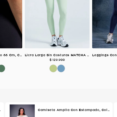
Leggings Vital Deportivo 66 Cm, Color Negro Para Mujer
Licra Larga Sin Costuras MATCHA Para Mujer
$
129
.
900
lor VERDE AGUA Para Mujer
Camiseta Amplia Con Estampado, Color MELON Para Mujer