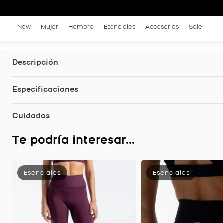
New
Mujer
Hombre
Esenciales
Accesorios
Sale
Descripción
Especificaciones
Cuidados
Te podría interesar...
Leggings PowerFlex, Color Negro Para Mujer