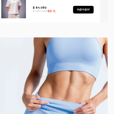
$
54
.
950
Agregar
50 %
$
109
.
900