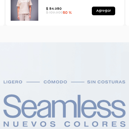
$
54
.
950
Agregar
50 %
$
109
.
900