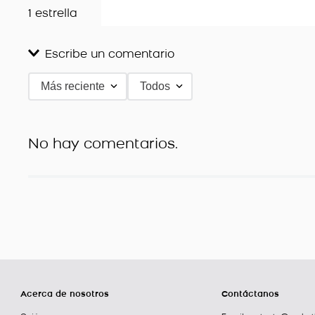
1 estrella
Escribe un comentario
Más reciente
Todos
Agregar comentario
Título
No hay comentarios.
Califica el producto de 1 a 5 estrellas
★
★
★
★
★
Tu nombre
Dirección de email
Acerca de nosotros
Contáctanos