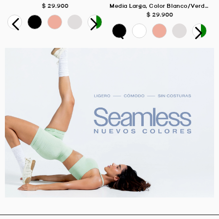
$
29
.
900
Media Larga, Color Blanco/Verde Para Unisex
$
29
.
900