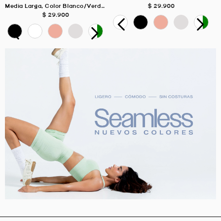
$
29
.
900
Media Larga, Color Blanco/Verde Para Unisex
$
29
.
900