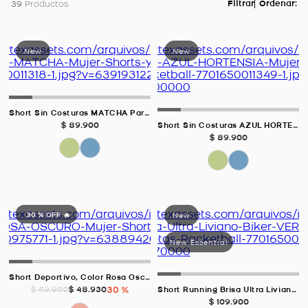
39
Productos
Short Sin Costuras MATCHA Para Mujer
$
89
.
900
Short Sin Costuras AZUL HORTENSIA Para Mujer
$
89
.
900
30 %
OFF 🔥
Short Deportivo, Color Rosa Oscuro Para Mujer
$
48
.
930
30 %
$
69
.
900
Short Running Brisa Ultra Liviano Biker, Color VERDE SALVIA Para Mujer
$
109
.
900