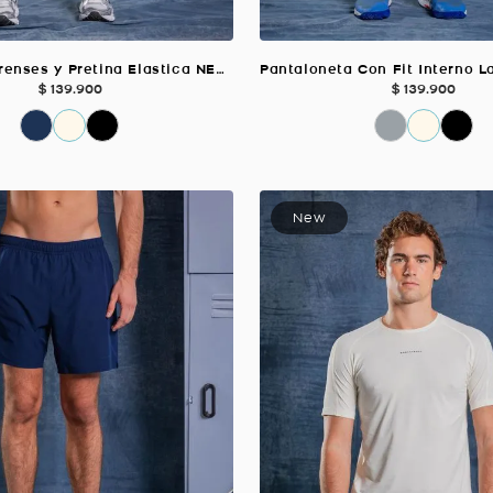
Falda Con Prenses y Pretina Elastica NEGRO Para Mujer
$
139
.
900
$
139
.
900