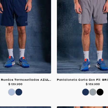
Pantaloneta Ruedos Termosellados AZUL OSCURO Para Hombre
$
139
.
900
$
169
.
900