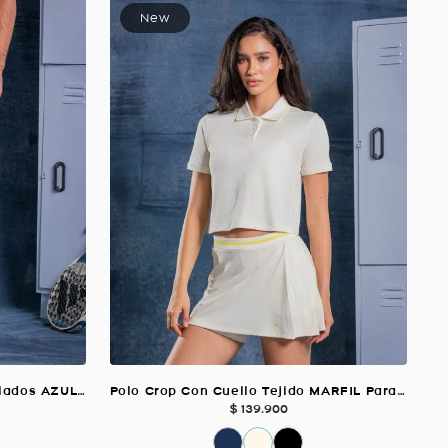
Pantaloneta Ruedos Termosellados AZUL CELESTE Para Hombre
Polo Crop Con Cuello Tejido MARFIL Para Mujer
$
139
.
900