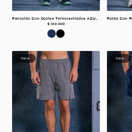
Pantalón Con Ojales Termosellados AZUL OSCURO Para Hombre
$
189
.
900