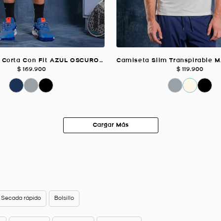
Pantaloneta Corta Con Fit AZUL OSCURO Para Hombre
$
169
.
900
$
119
.
900
Secada rápido
Bolsillo