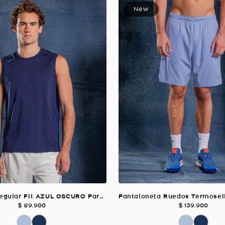
Esqueleto Regular Fit AZUL OSCURO Para Hombre
$
89
.
900
$
139
.
900