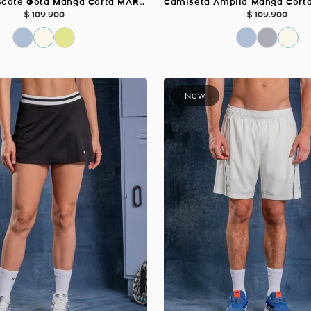
Camiseta Escote Gota Manga Corta MARFIL Para Mujer
$
109
.
900
$
109
.
900