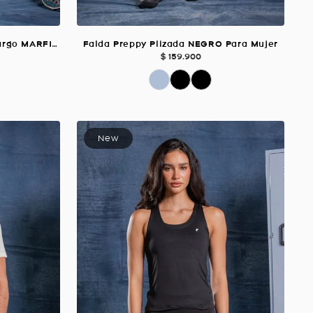
Pantaloneta Con Fit Interno Largo MARFIL Para Hombre
Falda Preppy Plizada NEGRO Para Mujer
$
159
.
900