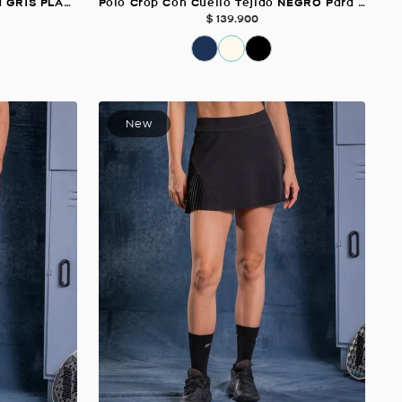
Camiseta Amplia Manga Corta GRIS PLATA Para Mujer
Polo Crop Con Cuello Tejido NEGRO Para Mujer
$
139
.
900