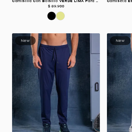
Camisilla Con Bolsillo VERDE LIMA Para Mujer
$
89
.
900