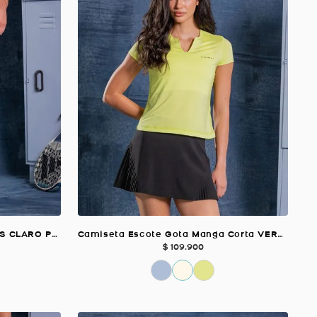
Pantaloneta Corta Con Fit GRIS CLARO Para Hombre
Camiseta Escote Gota Manga Corta VERDE LIMA Para Mujer
$
109
.
900