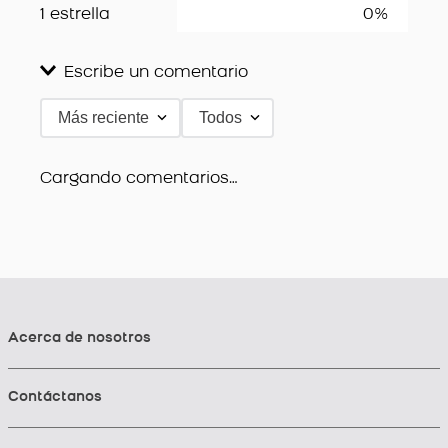
1 estrella
0%
Escribe un comentario
Más reciente
Todos
Agregar comentario
Título
Cargando comentarios…
Califica el producto de 1 a 5 estrellas
★
★
★
★
★
Tu nombre
Acerca de nosotros
Contáctanos
Dirección de email