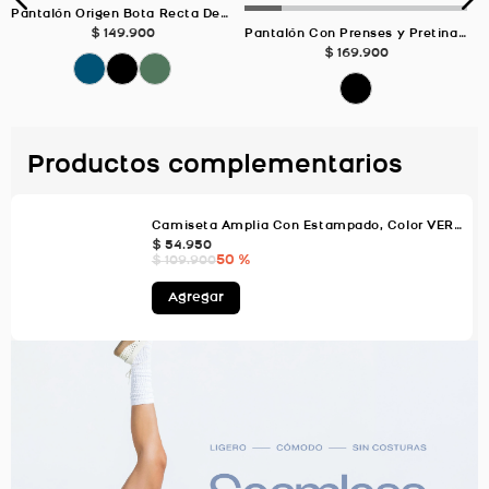
Pantalón Origen Bota Recta Deportivo, Color Negro Para Mujer
$
149
.
900
Pantalón Con Prenses y Pretina Lisa NEGRO Para Mujer
$
169
.
900
Productos complementarios
Camiseta Amplia Con Estampado, Color VERDE AGUA Para Mujer
$
54
.
950
50 %
$
109
.
900
Agregar