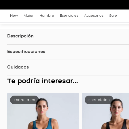
New
Mujer
Hombre
Esenciales
Accesorios
Sale
Descripción
Especificaciones
Cuidados
Te podría interesar...
Vestido Deportivo, Color Uva Para Mujer