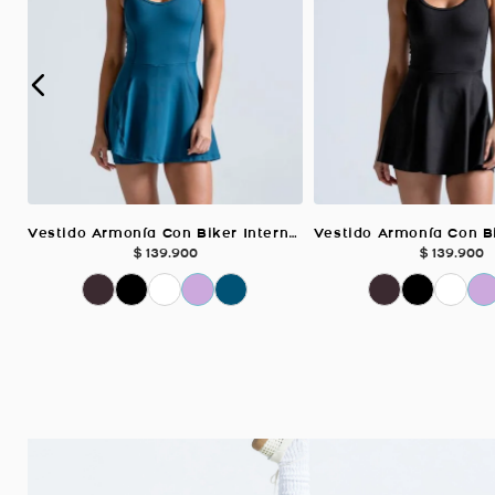
Vestido Armonía Con Biker Interno, Color Petroleo Para Mujer
$
139
.
900
$
139
.
900