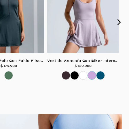
Vestido Tipo Polo Con Falda Plisada, Color Verde Oscuro Para Mujer
Vestido Armonía Con Biker Interno, Color Mora Para Mujer
$
179
.
900
$
139
.
900