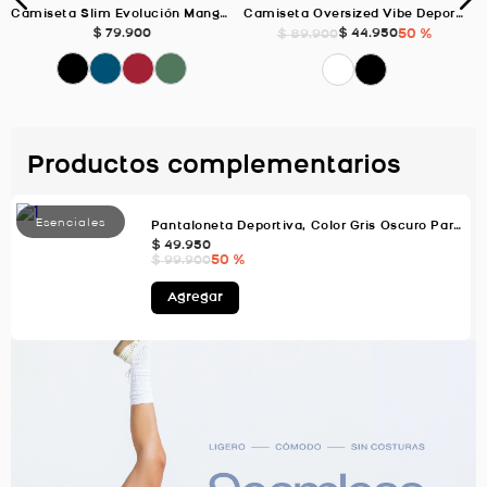
Camiseta Slim Evolución Manga Corta, Color Petroleo Para Hombre
Camiseta Oversized Vibe Deportiva, Color Blanco Para Hombre
$
79
.
900
$
44
.
950
50 %
$
89
.
900
Productos complementarios
Pantaloneta Deportiva, Color Gris Oscuro Para Hombre
$
49
.
950
50 %
$
99
.
900
Agregar