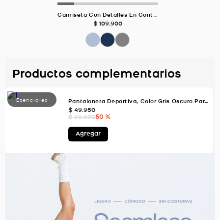
Camiseta Con Detalles En Contraste GRIS CLARO Para Hombre
$
109
.
900
Productos complementarios
Pantaloneta Deportiva, Color Gris Oscuro Para Hombre
$
49
.
950
50 %
$
99
.
900
Agregar