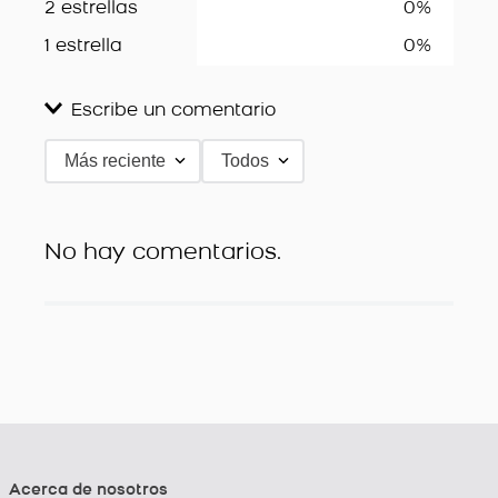
2 estrellas
0%
1 estrella
0%
Escribe un comentario
Más reciente
Todos
Agregar comentario
Título
No hay comentarios.
Califica el producto de 1 a 5 estrellas
★
★
★
★
★
Tu nombre
Dirección de email
Acerca de nosotros