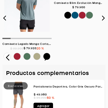
Camiseta Slim Evolución Manga Corta, Color Petroleo Para Hombre
$
79
.
900
Camiseta Legado Manga Corta, Color Verde Para Hombre
$
79
.
920
20 %
$
99
.
900
Productos complementarios
Pantaloneta Deportiva, Color Gris Oscuro Para Hombre
$
49
.
950
50 %
$
99
.
900
Agregar