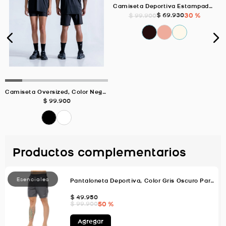
Camiseta Deportiva Estampada, Color MARFIL Para Hombre
$
69
.
930
30 %
$
99
.
900
Camiseta Oversized, Color Negro Unisex
$
99
.
900
Productos complementarios
Pantaloneta Deportiva, Color Gris Oscuro Para Hombre
$
49
.
950
50 %
$
99
.
900
Agregar