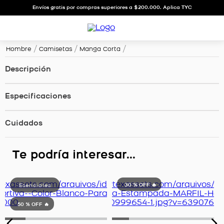
Envíos gratis por compras superiores a $200.000. Aplica TYC
Hombre
Camisetas
Manga Corta
Descripción
Especificaciones
Cuidados
Te podría interesar...
30 %
OFF 🔥
50 %
OFF 🔥