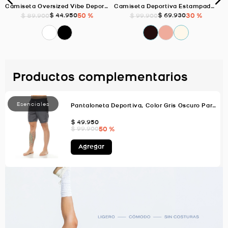
Camiseta Oversized Vibe Deportiva, Color Blanco Para Hombre
Camiseta Deportiva Estampada, Color MARFIL Para Hombre
$
44
.
950
50 %
$
69
.
930
30 %
$
89
.
900
$
99
.
900
Productos complementarios
Pantaloneta Deportiva, Color Gris Oscuro Para Hombre
$
49
.
950
50 %
$
99
.
900
Agregar