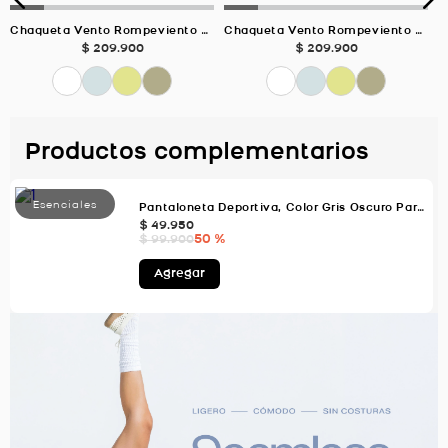
Chaqueta Vento Rompeviento Ultra Liviana, Color VERDE SALVIA Para Hombre
Chaqueta Vento Rompeviento Ultra Liviana, Color VERDE LIMA Para Hombre
$
209
.
900
$
209
.
900
Productos complementarios
Pantaloneta Deportiva, Color Gris Oscuro Para Hombre
$
49
.
950
50 %
$
99
.
900
Agregar