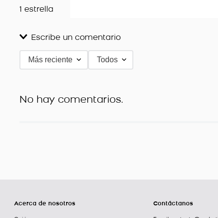
1 estrella
Escribe un comentario
Más reciente
Todos
Agregar comentario
Título
No hay comentarios.
Califica el producto de 1 a 5 estrellas
★
★
★
★
★
Tu nombre
Dirección de email
Acerca de nosotros
Contáctanos