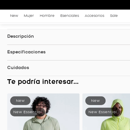
New
Mujer
Hombre
Esenciales
Accesorios
Sale
Descripción
Especificaciones
Cuidados
Te podría interesar...
Chaqueta Hombre Tejido Plano, Color Gris Osc Para Hombre