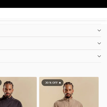
30 %
OFF 🔥