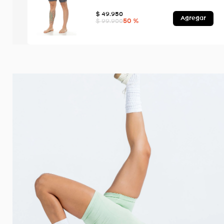
$
49
.
950
Agregar
50 %
$
99
.
900