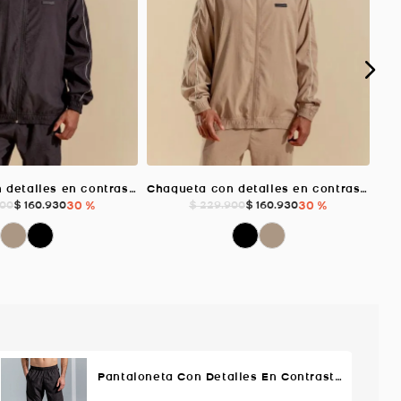
Chaqueta con detalles en contraste, Color NEGRO Para Hombre
Chaqueta con detalles en contraste, Color ARENA Para Hombre
$
160
.
930
30 %
$
160
.
930
30 %
00
$
229
.
900
Pantaloneta Con Detalles En Contraste, Color Negro Para Hombre