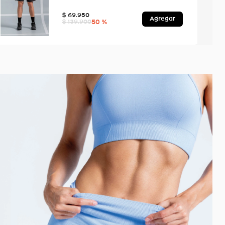
$
69
.
950
Agregar
50 %
$
139
.
900