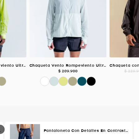
Chaqueta Vento Rompeviento Ultra Liviana, Color VERDE LIMA Para Hombre
Chaqueta Vento Rompeviento Ultra Liviana, Color AZUL NIEVE Para Hombre
$
209
.
900
$
229
.
9
Oscuro Para Hombre
Pantaloneta Con Detalles En Contraste, Color Azul Oscuro Para Hombre