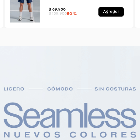
$
69
.
950
Agregar
50 %
$
139
.
900