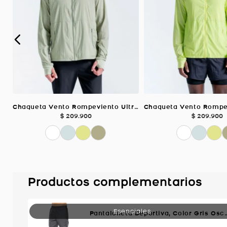
Chaqueta Vento Rompeviento Ultra Liviana, Color VERDE SALVIA Para Hombre
$
209
.
900
$
209
.
900
Productos complementarios
Pantaloneta Deportiva, Color Gris 