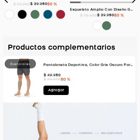
$
39
.
950
50 %
$
79
.
900
Esqueleto Amplio Con Diseño Geométrico, Color Verde Oscuro Para Hombre
$
39
.
950
50 %
$
79
.
900
Productos complementarios
Pantaloneta Deportiva, Color Gris Oscuro Para Hombre
$
49
.
950
50 %
$
99
.
900
Agregar