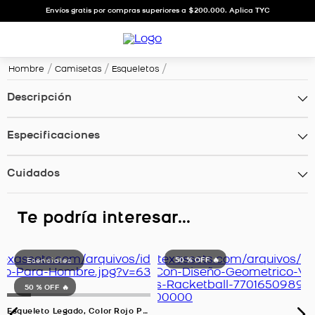
Envíos gratis por compras superiores a $200.000. Aplica TYC
Hombre
Camisetas
Esqueletos
Descripción
Especificaciones
Cuidados
Te podría interesar...
50 %
OFF 🔥
50 %
OFF 🔥
Esqueleto Legado, Color Rojo Para Hombre