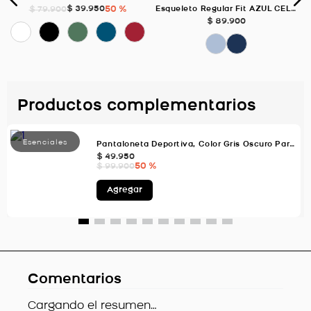
$
39
.
950
50 %
$
79
.
900
Esqueleto Regular Fit AZUL CELESTE Para Hombre
$
89
.
900
Productos complementarios
Pantaloneta Deportiva, Color Gris Oscuro Para Hombre
$
49
.
950
50 %
$
99
.
900
Agregar
Comentarios
Cargando el resumen…