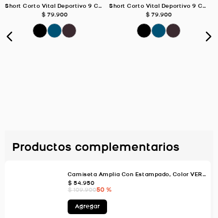
Short Corto Vital Deportivo 9 Cm, Color Uva Para Mujer
Short Corto Vital Deportivo 9 Cm, Color Negro Para Mujer
$
79
.
900
$
79
.
900
Productos complementarios
Camiseta Amplia Con Estampado, Color VERDE AGUA Para Mujer
$
54
.
950
50 %
$
109
.
900
Agregar