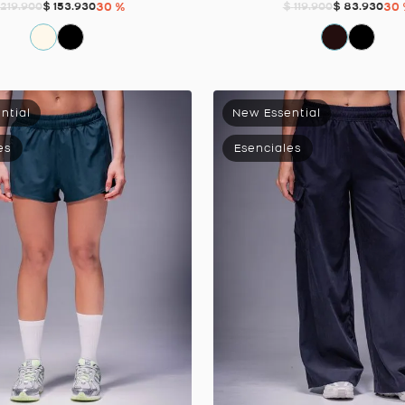
$
153
.
930
30 %
$
83
.
930
30
219
.
900
$
119
.
900