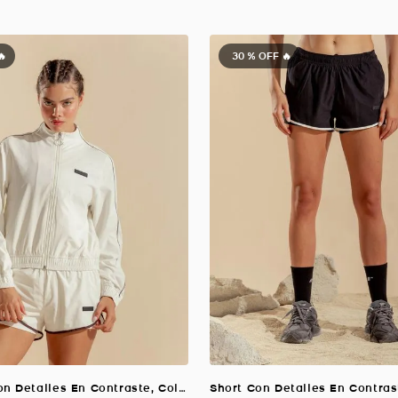
🔥
30 %
OFF 🔥
Chaqueta Con Detalles En Contraste, Color MARFIL Para Mujer