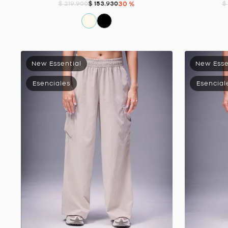
$
153
.
930
30 %
$
219
.
900
$