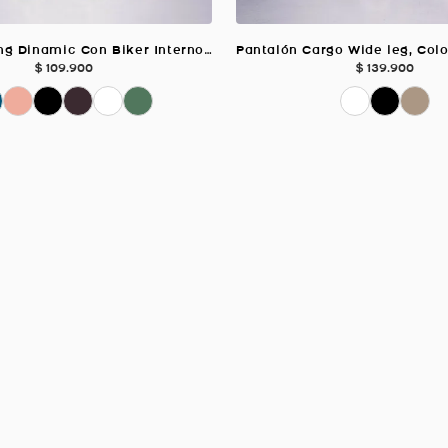
Short Running Dinamic Con Biker Interno, Color Verde Oscuro Para Mujer
$
109
.
900
$
139
.
900