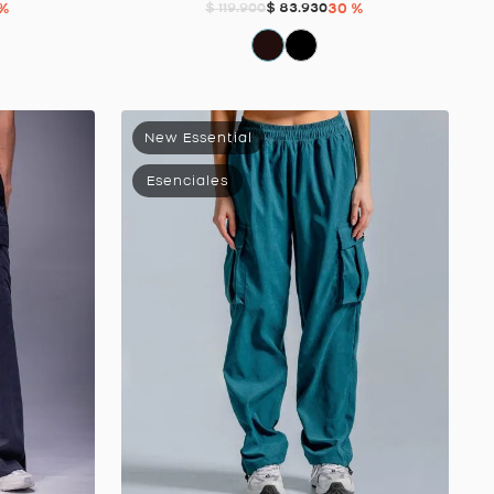
 %
$
83
.
930
30 %
$
119
.
900