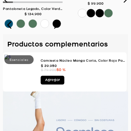
$
99
.
900
Pantaloneta Legado, Color Verde Oscuro Para Hombre
$
134
.
900
Productos complementarios
Camiseta Núcleo Manga Corta, Color Rojo Para Hombre
$
39
.
950
50 %
$
79
.
900
Agregar