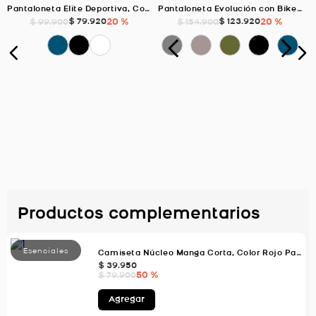
Pantaloneta Elite Deportiva, Color Blanco Para Hombre
Pantaloneta Evolución con Biker Interno, Color Blanco Para Hombre
$
79
.
920
20 %
$
123
.
920
20 %
$
99
.
900
$
154
.
900
Productos complementarios
Camiseta Núcleo Manga Corta, Color Rojo Para Hombre
$
39
.
950
50 %
$
79
.
900
Agregar