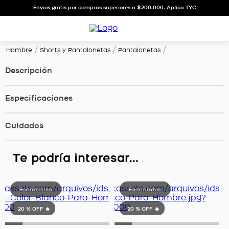
Envíos gratis por compras superiores a $200.000. Aplica TYC
Hombre
Shorts y Pantalonetas
Pantalonetas
Descripción
Especificaciones
Cuidados
Te podría interesar...
20 %
OFF 🔥
20 %
OFF 🔥