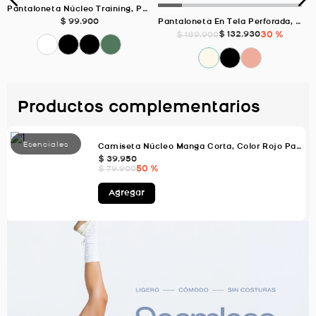
Pantaloneta Núcleo Training, Para Hombre Color Negro/Jaspe
$
99
.
900
Pantaloneta En Tela Perforada, Color ROSADO Para Hombre
$
132
.
930
30 %
$
189
.
900
Productos complementarios
Camiseta Núcleo Manga Corta, Color Rojo Para Hombre
$
39
.
950
50 %
$
79
.
900
Agregar