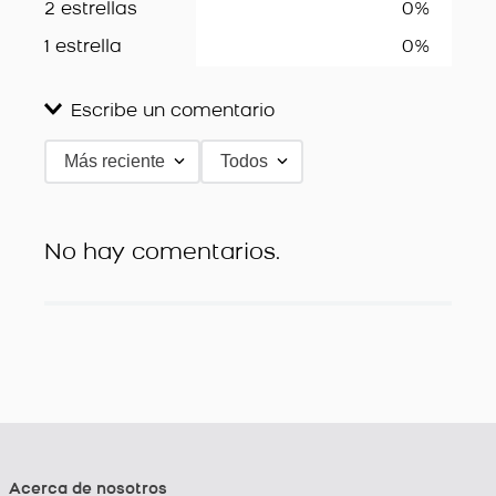
2 estrellas
0%
1 estrella
0%
Escribe un comentario
Más reciente
Todos
Agregar comentario
Título
No hay comentarios.
Califica el producto de 1 a 5 estrellas
★
★
★
★
★
Tu nombre
Dirección de email
Acerca de nosotros