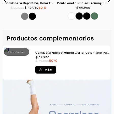
Pantaloneta Deportiva, Color Gris Oscuro Para Hombre
Pantaloneta Núcleo Training, Para Hombre Color Negro/Jaspe
$
49
.
950
50 %
$
99
.
900
$
99
.
900
Productos complementarios
Camiseta Núcleo Manga Corta, Color Rojo Para Hombre
$
39
.
950
50 %
$
79
.
900
Agregar