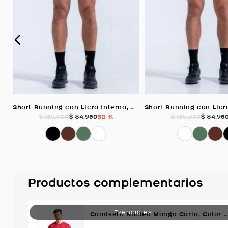
Short Running con Licra Interna, Color CAQUI Para Hombre
$
84
.
950
50 %
$
84
.
95
$
169
.
900
$
169
.
900
Productos complementarios
Camiseta Núcleo Manga Corta, Color Rojo Para Hombre