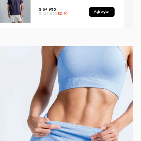
$
64
.
950
Agregar
50 %
$
129
.
900