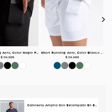
Short Running Aero, Color Negro Para Hombre
Short Running Aero, Color Blanco Para Hombre
$
114
.
900
$
114
.
900
Camiseta Amplia Con Estampado En Espalda, Color Azul Oscuro Para Hombre