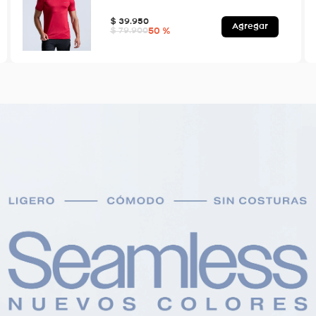
$
39
.
950
Agregar
50 %
$
79
.
900