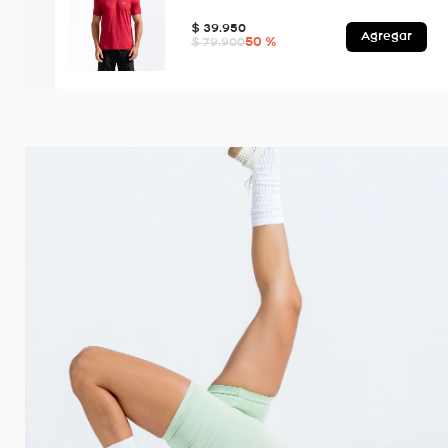
$
39
.
950
Agregar
50 %
$
79
.
900