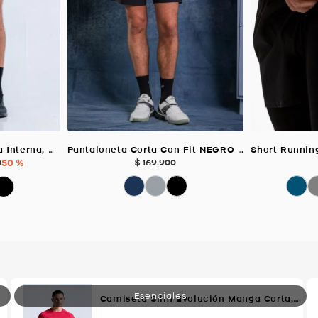
Short Running con Licra Interna, Color NEGRO Para Hombre
Pantaloneta Corta Con Fit NEGRO Para Hombre
0
50 %
$
169
.
900
Camiseta Slim Evolución Manga Corta, Color Rojo Para Hombre