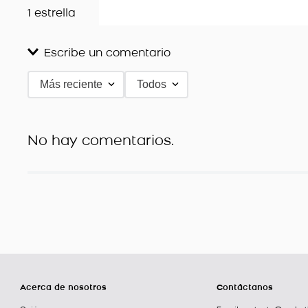
1 estrella
Escribe un comentario
Más reciente
Todos
Agregar comentario
Título
No hay comentarios.
Califica el producto de 1 a 5 estrellas
★
★
★
★
★
Tu nombre
Dirección de email
Acerca de nosotros
Contáctanos