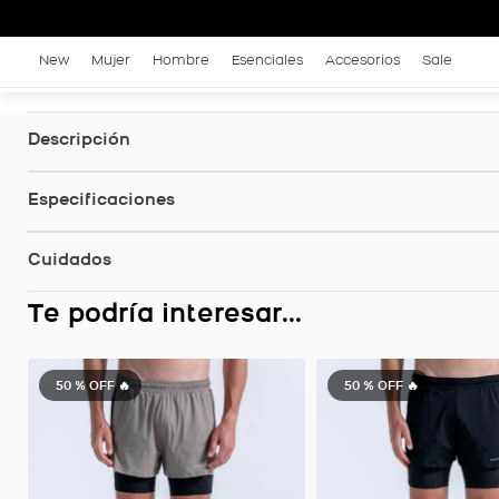
New
Mujer
Hombre
Esenciales
Accesorios
Sale
Descripción
Especificaciones
Cuidados
Te podría interesar...
50 %
OFF 🔥
50 %
OFF 🔥
Pantaloneta Running, Color Negro Para Hombre