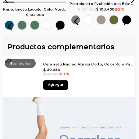
Pantaloneta Evolución con Biker Interno, Color Azul Oscuro Para Hombre
$
108
.
430
30 %
$
154
.
900
Pantaloneta Legado, Color Verde Oscuro Para Hombre
$
134
.
900
Productos complementarios
Camiseta Núcleo Manga Corta, Color Rojo Para Hombre
$
39
.
950
50 %
$
79
.
900
Agregar