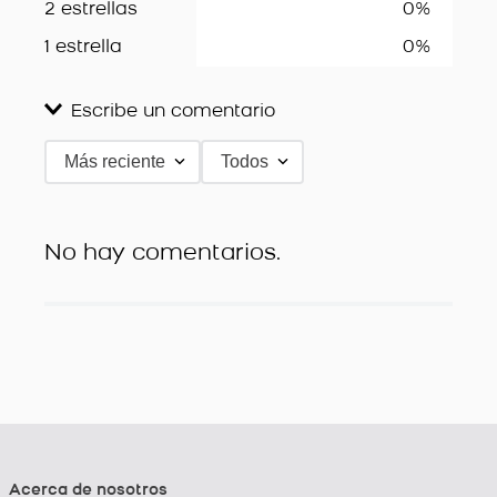
2 estrellas
0%
1 estrella
0%
Escribe un comentario
Más reciente
Todos
Agregar comentario
Título
No hay comentarios.
Califica el producto de 1 a 5 estrellas
★
★
★
★
★
Tu nombre
Dirección de email
Acerca de nosotros