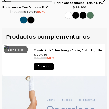
Pantaloneta Núcleo Training, Para Hombre Color Negro/Jaspe
$
99
.
900
Pantaloneta Con Detalles En Contraste, Color Azul Oscuro Para Hombre
$
69
.
950
50 %
$
139
.
900
Productos complementarios
Camiseta Núcleo Manga Corta, Color Rojo Para Hombre
$
39
.
950
50 %
$
79
.
900
Agregar