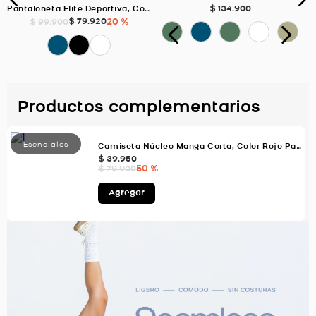
$
134
.
900
Pantaloneta Elite Deportiva, Color Blanco Para Hombre
$
79
.
920
20 %
$
99
.
900
Productos complementarios
Camiseta Núcleo Manga Corta, Color Rojo Para Hombre
$
39
.
950
50 %
$
79
.
900
Agregar