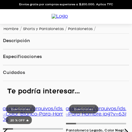
Envíos gratis por compras superiores a $200.000. Aplica TYC
Hombre
Shorts y Pantalonetas
Pantalonetas
Descripción
Especificaciones
Cuidados
Te podría interesar...
20 %
OFF 🔥
Pantaloneta Legado, Color Negro Para Hombre