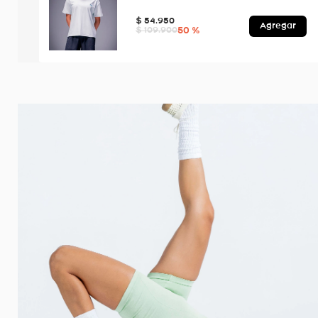
$
54
.
950
Agregar
50 %
$
109
.
900