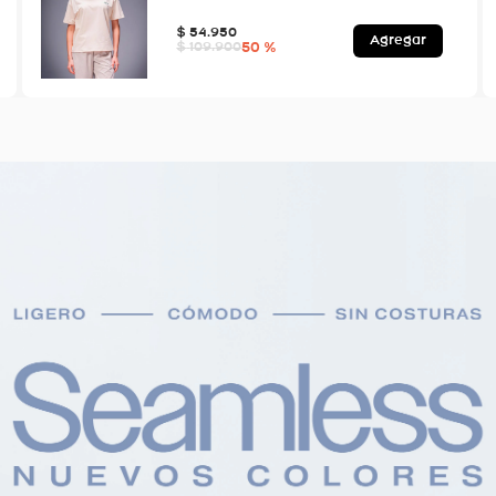
$
54
.
950
Agregar
50 %
$
109
.
900