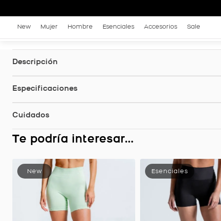
New
Mujer
Hombre
Esenciales
Accesorios
Sale
Descripción
Especificaciones
Cuidados
Te podría interesar...
Short Biker Vital 15 Cm, Color Mora Para Mujer