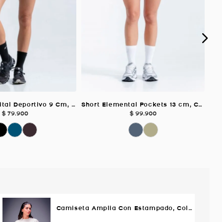
Short Corto Vital Deportivo 9 Cm, Color Petroleo Para Mujer
Short Elemental Pockets 13 cm, Color VERDE SALVIA Para Mujer
$
79
.
900
$
99
.
900
Camiseta Amplia Con Estampado, Color MARFIL Para Mujer