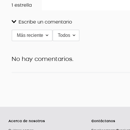
1 estrella
Escribe un comentario
Más reciente
Todos
Agregar comentario
Título
No hay comentarios.
Califica el producto de 1 a 5 estrellas
★
★
★
★
★
Tu nombre
Dirección de email
Acerca de nosotros
Contáctanos