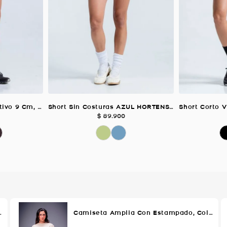
Short Corto Vital Deportivo 9 Cm, Color Negro Para Mujer
Short Sin Costuras AZUL HORTENSIA Para Mujer
$
89
.
900
lor VERDE AGUA Para Mujer
Camiseta Amplia Con Estampado, Color MELON Para Mujer