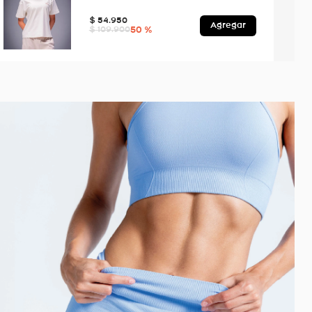
$
54
.
950
Agregar
50 %
$
109
.
900