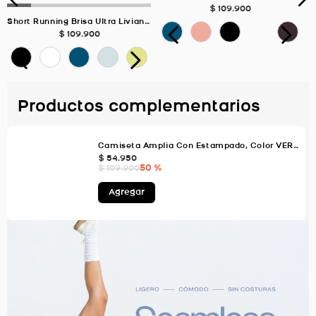
$
109
.
900
Short Running Brisa Ultra Liviano Biker, Color VERDE SALVIA Para Mujer
$
109
.
900
Productos complementarios
Camiseta Amplia Con Estampado, Color VERDE AGUA Para Mujer
$
54
.
950
50 %
$
109
.
900
Agregar