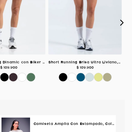
Short Running Dinamic con Biker Interno, Color Azul Lavanda Para Mujer
Short Running Brisa Ultra Liviano, Color Blanco Para Mujer
$
109
.
900
$
109
.
900
Camiseta Amplia Con Estampado, Color MARFIL Para Mujer