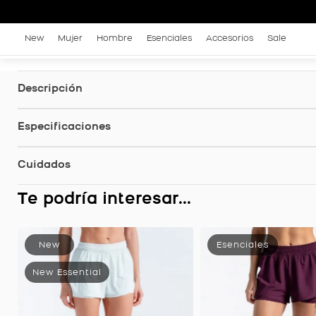
New
Mujer
Hombre
Esenciales
Accesorios
Sale
Descripción
Especificaciones
Cuidados
Te podría interesar...
Running Con Licra Interna, Color Rojo Para Mujer