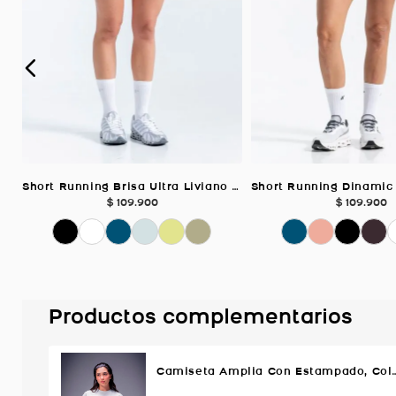
Short Running Brisa Ultra Liviano Biker, Color AZUL NIEVE Para Mujer
$
109
.
900
$
109
.
900
Productos complementarios
Camiseta Amplia Con Estampado, Co