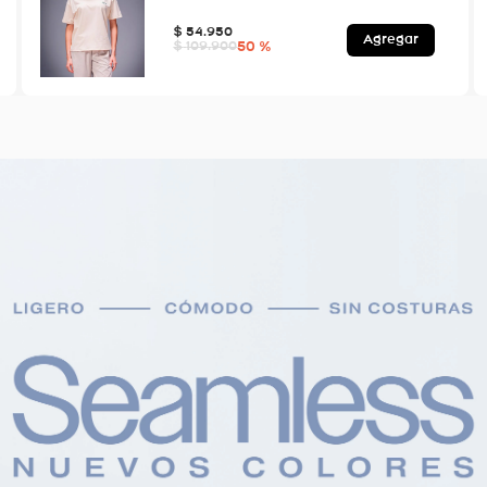
$
54
.
950
Agregar
50 %
$
109
.
900