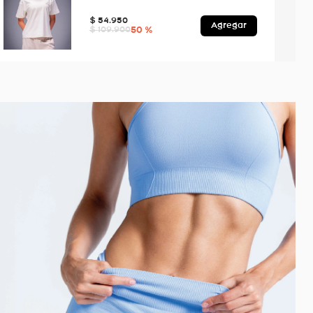
$
54
.
950
Agregar
50 %
$
109
.
900