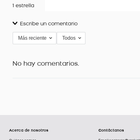
1 estrella
Escribe un comentario
Más reciente
Todos
Agregar comentario
Título
No hay comentarios.
Califica el producto de 1 a 5 estrellas
★
★
★
★
★
Tu nombre
Dirección de email
Acerca de nosotros
Contáctanos