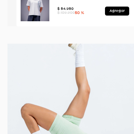
$
54
.
950
Agregar
50 %
$
109
.
900