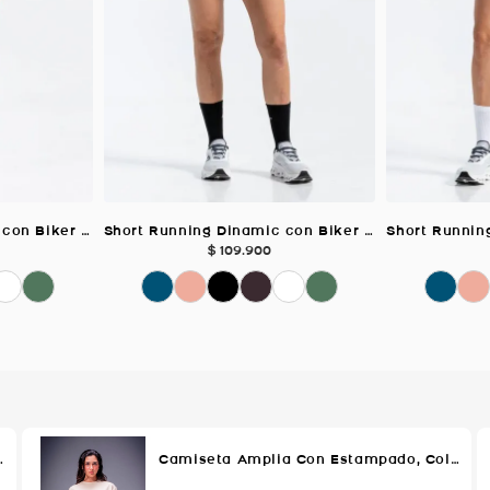
Short Running Dinamic con Biker Interno, Color Uva Para Mujer
Short Running Dinamic con Biker Interno, Color Negro Para Mujer
$
109
.
900
lor VERDE AGUA Para Mujer
Camiseta Amplia Con Estampado, Color MELON Para Mujer