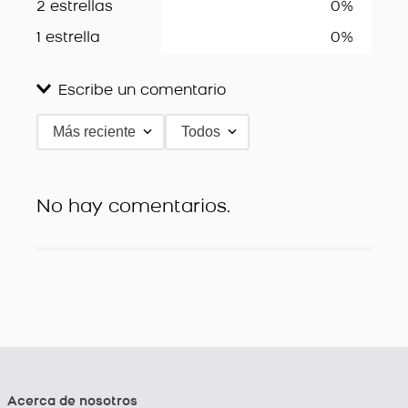
2 estrellas
0%
1 estrella
0%
Escribe un comentario
Más reciente
Todos
Agregar comentario
Título
No hay comentarios.
Califica el producto de 1 a 5 estrellas
★
★
★
★
★
Tu nombre
Dirección de email
Acerca de nosotros