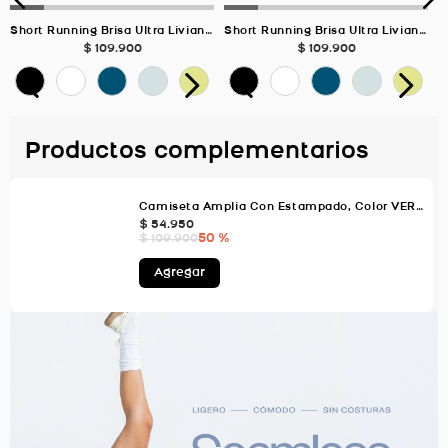
Short Running Brisa Ultra Liviano Biker, Color VERDE SALVIA Para Mujer
Short Running Brisa Ultra Liviano Biker, Color AZUL NIEVE Para Mujer
$
109
.
900
$
109
.
900
Productos complementarios
Camiseta Amplia Con Estampado, Color VERDE AGUA Para Mujer
$
54
.
950
50 %
$
109
.
900
Agregar