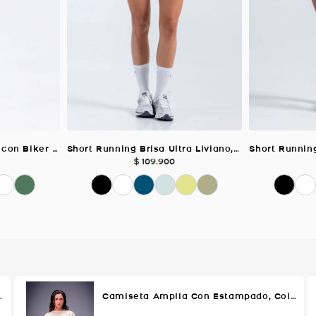
Short Running Dinamic con Biker Interno, Color Uva Para Mujer
Short Running Brisa Ultra Liviano, Color Blanco Para Mujer
$
109
.
900
lor VERDE AGUA Para Mujer
Camiseta Amplia Con Estampado, Color MELON Para Mujer