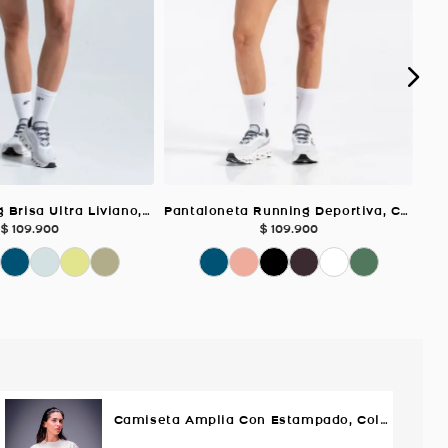
Short Running Brisa Ultra Liviano, Color Negro Para Mujer
Pantaloneta Running Deportiva, Color Coral Para Mujer
$
109
.
900
$
109
.
900
Camiseta Amplia Con Estampado, Color MARFIL Para Mujer