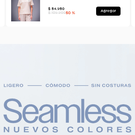
$
54
.
950
Agregar
50 %
$
109
.
900