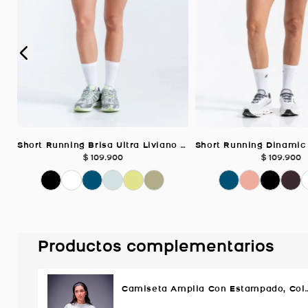
Short Running Brisa Ultra Liviano Biker, Color VERDE SALVIA Para Mujer
$
109
.
900
$
109
.
900
Productos complementarios
Camiseta Amplia Con Estampado, Co