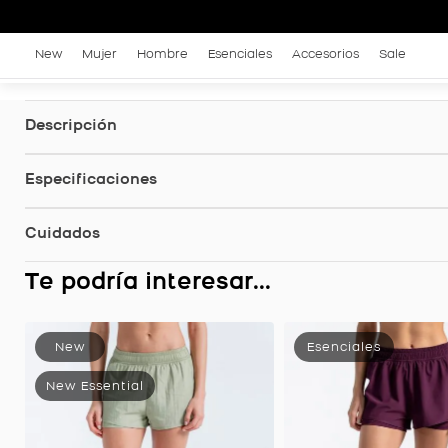
New
Mujer
Hombre
Esenciales
Accesorios
Sale
Descripción
Especificaciones
Cuidados
Te podría interesar...
Short Running Brisa Ultra Liviano, Color Petroleo Para Mujer