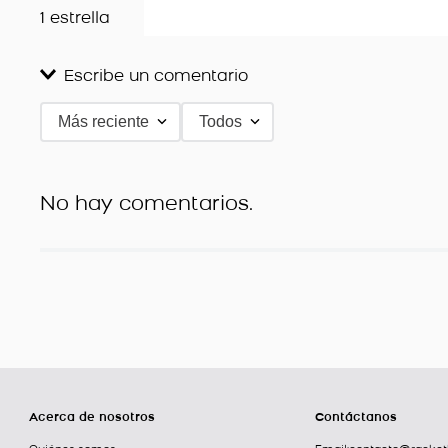
1 estrella
Escribe un comentario
Más reciente
Todos
Agregar comentario
Título
No hay comentarios.
Califica el producto de 1 a 5 estrellas
★
★
★
★
★
Tu nombre
Dirección de email
Acerca de nosotros
Contáctanos