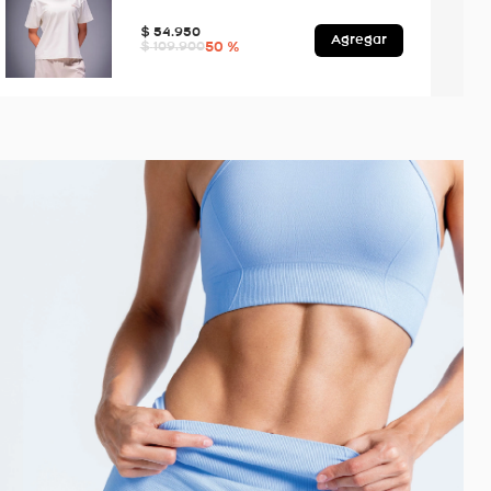
$
54
.
950
Agregar
50 %
$
109
.
900