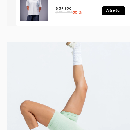
$
54
.
950
Agregar
50 %
$
109
.
900