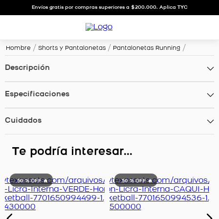
Envíos gratis por compras superiores a $200.000. Aplica TYC
Hombre
Shorts y Pantalonetas
Pantalonetas Running
Descripción
Especificaciones
Cuidados
Te podría interesar...
50 %
OFF 🔥
50 %
OFF 🔥