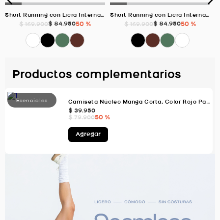
Short Running con Licra Interna, Color VERDE Para Hombre
Short Running con Licra Interna, Color CAQUI Para Hombre
$
84
.
950
50 %
$
84
.
950
50 %
$
169
.
900
$
169
.
900
Productos complementarios
Camiseta Núcleo Manga Corta, Color Rojo Para Hombre
$
39
.
950
50 %
$
79
.
900
Agregar