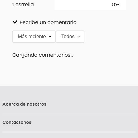
1 estrella
0%
Escribe un comentario
Más reciente
Todos
Agregar comentario
Título
Cargando comentarios…
Califica el producto de 1 a 5 estrellas
★
★
★
★
★
Tu nombre
Acerca de nosotros
Contáctanos
Dirección de email