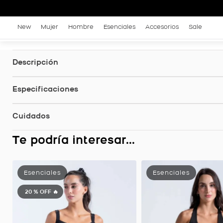
New
Mujer
Hombre
Esenciales
Accesorios
Sale
Descripción
Especificaciones
Cuidados
Te podría interesar...
Top Vital Deportivo Soporte Alto, Color Mora Para Mujer
20 %
OFF 🔥