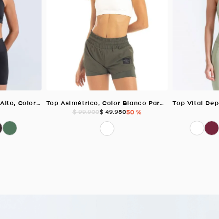
Top Elemental Soporte Alto, Color Negro Para Mujer
Top Asimétrico, Color Blanco Para Mujer
$
49
.
950
50 %
$
99
.
900