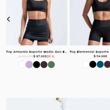
Top Armonía Soporte Medio Con Elástico, Color Negro Para Mujer
$
87
.
920
20 %
$
114
.
900
$
109
.
900