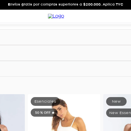
Envíos gratis por compras superiores a $200.000. Aplica TYC
50 %
OFF 🔥