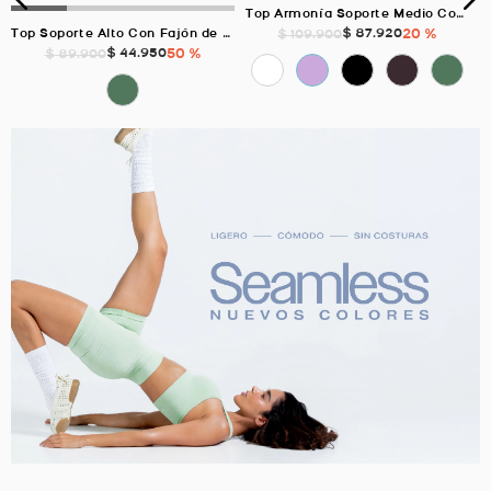
Top Armonía Soporte Medio Con Elástico, Color Mora Para Mujer
$
87
.
920
20 %
$
109
.
900
Top Soporte Alto Con Fajón de 3cm, Color VERDE SECO Para Mujer
$
44
.
950
50 %
$
89
.
900