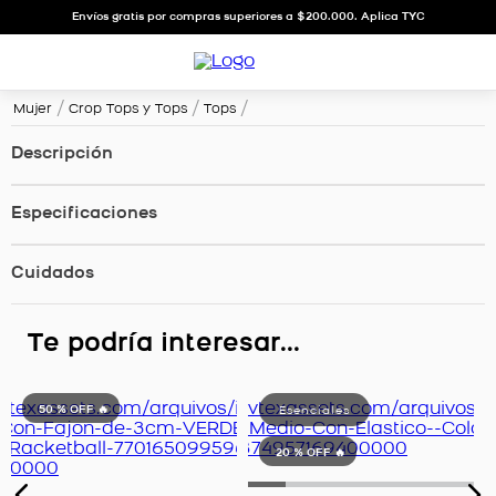
Envíos gratis por compras superiores a $200.000. Aplica TYC
Mujer
Crop Tops y Tops
Tops
Descripción
Especificaciones
Cuidados
Te podría interesar...
50 %
OFF 🔥
20 %
OFF 🔥