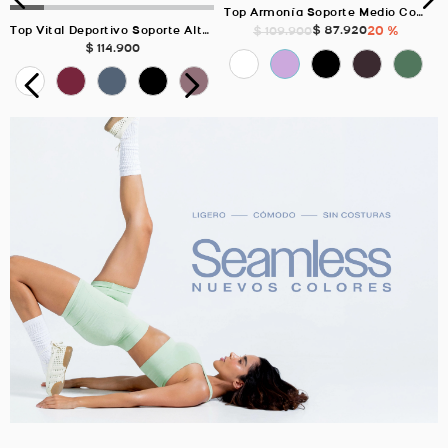
Top Armonía Soporte Medio Con Elástico, Color Verde Laurel Para Mujer
$
87
.
920
20 %
$
109
.
900
Top Vital Deportivo Soporte Alto, Color BLANCO Para Mujer
$
114
.
900