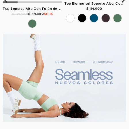
Top Elemental Soporte Alto, Color Uva Para Mujer
$
114
.
900
Top Soporte Alto Con Fajón de 3cm, Color VERDE SECO Para Mujer
$
44
.
950
50 %
$
89
.
900