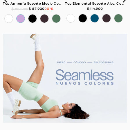
Top Armonía Soporte Medio Con Elástico, Color Uva Para Mujer
Top Elemental Soporte Alto, Color Uva Para Mujer
$
87
.
920
20 %
$
114
.
900
$
109
.
900