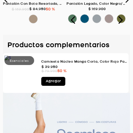
Pantalón Con Bota Resortada, Color ARENA Para Hombre
Pantalón Legado, Color Negro/Negro Para Hombre
$
84
.
950
50 %
$
169
.
900
$
169
.
900
Productos complementarios
Camiseta Núcleo Manga Corta, Color Rojo Para Hombre
$
39
.
950
50 %
$
79
.
900
Agregar