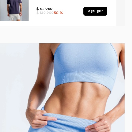
$
64
.
950
Agregar
50 %
$
129
.
900