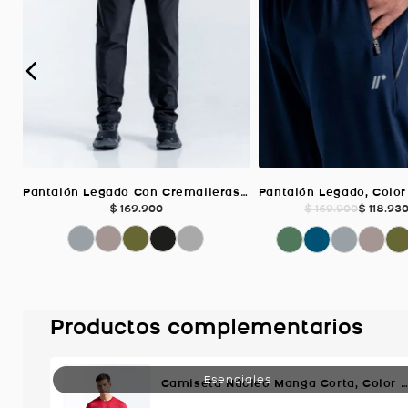
Pantalón Legado Con Cremalleras Deportiv, Color NEGRO/JASPE Para Hombre
$
169
.
900
$
118
.
93
$
169
.
900
Productos complementarios
Camiseta Núcleo Manga Corta, Color Rojo Para Hombre