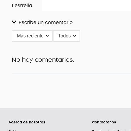
1 estrella
Escribe un comentario
Más reciente
Todos
Agregar comentario
Título
No hay comentarios.
Califica el producto de 1 a 5 estrellas
★
★
★
★
★
Tu nombre
Dirección de email
Acerca de nosotros
Contáctanos