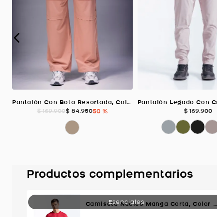
Pantalón Con Bota Resortada, Color ARENA Para Hombre
$
84
.
950
50 %
$
169
.
900
$
169
.
900
Productos complementarios
Camiseta Núcleo Manga Corta, Color Rojo Para Hombre