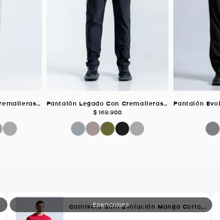
Pantalón Legado Con Cremalleras Deportiv, Color TAUPE Para Hombre
Pantalón Legado Con Cremalleras Deportiv, Color NEGRO/JASPE Para Hombre
$
169
.
900
Camiseta Slim Evolución Manga Corta, Color Rojo Para Hombre