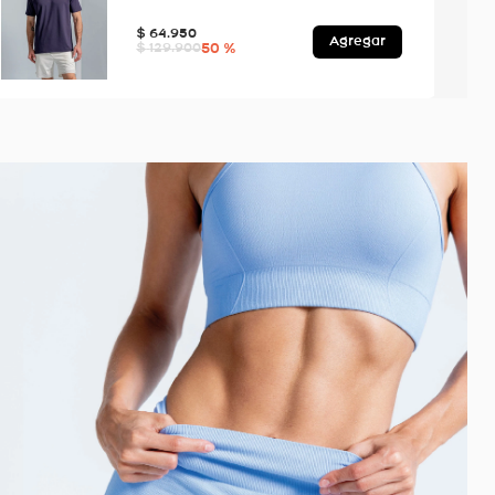
$
64
.
950
Agregar
50 %
$
129
.
900