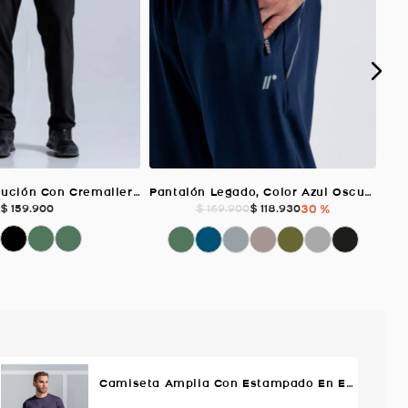
Pantalón Evolución Con Cremallera, Color Negro Para Hombre
Pantalón Legado, Color Azul Oscuro Jaspe Para Hombre
$
159
.
900
$
118
.
930
30 %
$
169
.
900
Camiseta Amplia Con Estampado En Espalda, Color Azul Oscuro Para Hombre