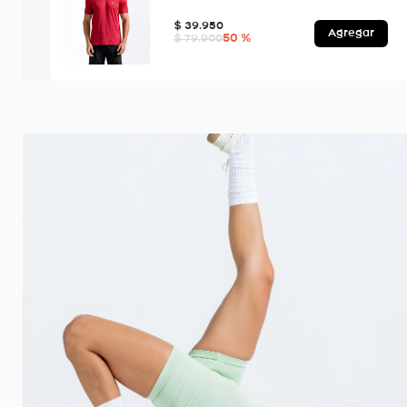
$
39
.
950
Agregar
50 %
$
79
.
900