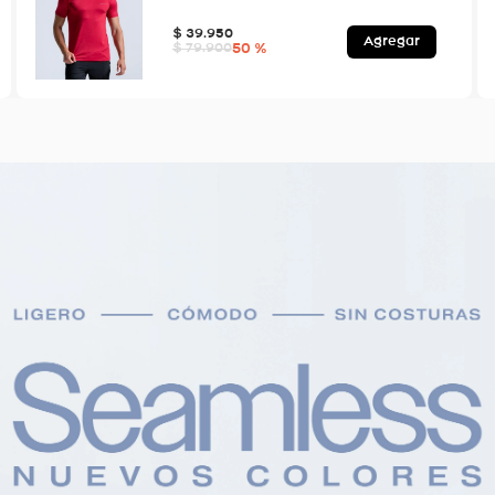
$
39
.
950
Agregar
50 %
$
79
.
900