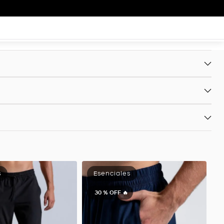
30 %
OFF 🔥