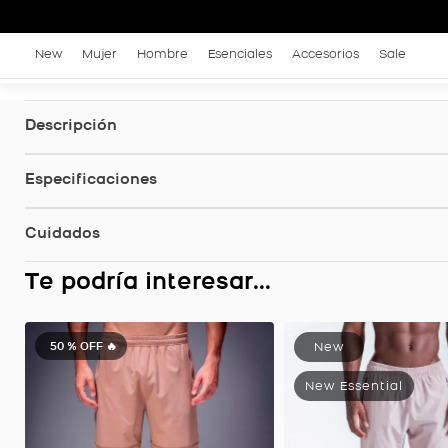
New
Mujer
Hombre
Esenciales
Accesorios
Sale
Descripción
Especificaciones
Cuidados
Te podría interesar...
50 %
OFF 🔥
Pantalón Legado, Color Gris Oscuro Jaspe Para Hombre